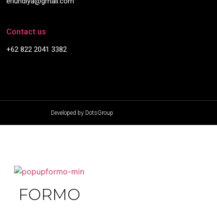
eriundiya@gmail.com
Contact us
+62 822 2041 3382
Developed by DotsGroup
FORMO