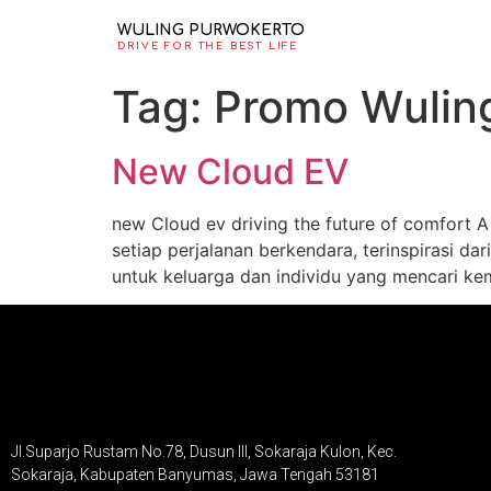
WULING PURWOKERTO
DRIVE FOR THE BEST LIFE
Tag:
Promo Wulin
New Cloud EV
new Cloud ev driving the future of comfort 
setiap perjalanan berkendara, terinspirasi 
untuk keluarga dan individu yang mencari ke
Jl.Suparjo Rustam No.78, Dusun III, Sokaraja Kulon, Kec.
Sokaraja, Kabupaten Banyumas, Jawa Tengah 53181