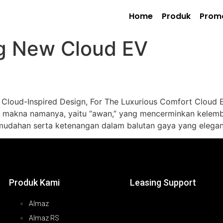
Home
Produk
Prom
g New Cloud EV
A Cloud-Inspired Design, For The Luxurious Comfort Cloud 
dari makna namanya, yaitu “awan,” yang mencerminkan kelem
mudahan serta ketenangan dalam balutan gaya yang elegan
Produk Kami
Leasing Support
Almaz
Almaz RS